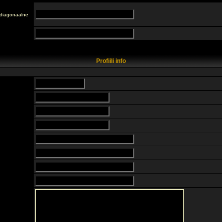
n diagonaalne
Profiili info