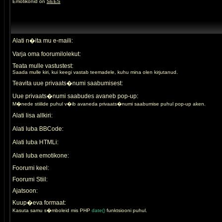
Emotikonid on
SEES
Alati n�ita mu e-maili:
Varja oma foorumilolekut:
Teata mulle vastustest:
Saada mulle kiri, kui keegi vastab teemadele, kuhu mina olen kirjutanud.
Teavita uue privaats�numi saabumisest:
Uue privaats�numi saabudes avaneb pop-up:
M�nede stiilide puhul v�ib avaneda privaats�numi saabumise puhul pop-up aken.
Alati lisa allkiri:
Alati luba BBCode:
Alati luba HTMLi:
Alati luba emotikone:
Foorumi keel:
Foorumi Stiil:
Ajatsoon:
Kuup�eva formaat:
Kasuta samu s�mboleid mis PHP
date()
funktsiooni puhul.