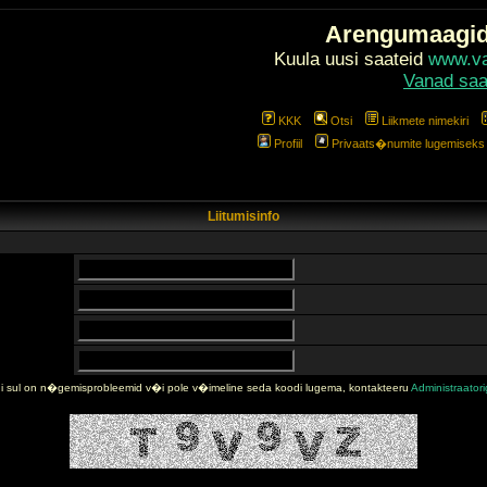
Arengumaagi
Kuula uusi saateid
www.val
Vanad saa
KKK
Otsi
Liikmete nimekiri
Profiil
Privaats�numite lugemiseks l
Liitumisinfo
i sul on n�gemisprobleemid v�i pole v�imeline seda koodi lugema, kontakteeru
Administraator