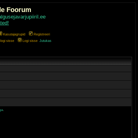
de Foorum
gusejavarjupiiril.ee
ted!
Kasutajagrupid
Registreeri
ogi sisse
Logi sisse
Jutukas
iga
.