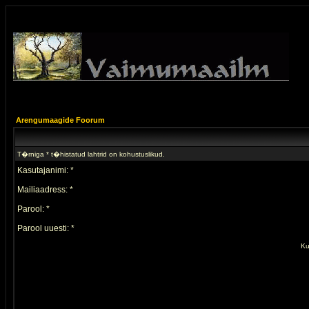
Arengumaagide Foorum
T�rniga * t�histatud lahtrid on kohustuslikud.
Kasutajanimi: *
Mailiaadress: *
Parool: *
Parool uuesti: *
Ku