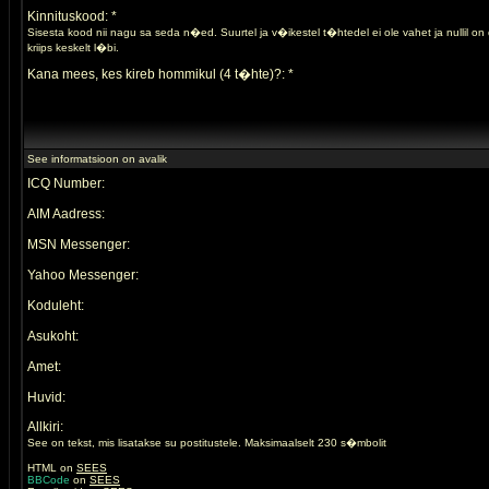
Kinnituskood: *
Sisesta kood nii nagu sa seda n�ed. Suurtel ja v�ikestel t�htedel ei ole vahet ja nullil o
kriips keskelt l�bi.
Kana mees, kes kireb hommikul (4 t�hte)?: *
See informatsioon on avalik
ICQ Number:
AIM Aadress:
MSN Messenger:
Yahoo Messenger:
Koduleht:
Asukoht:
Amet:
Huvid:
Allkiri:
See on tekst, mis lisatakse su postitustele. Maksimaalselt 230 s�mbolit
HTML on
SEES
BBCode
on
SEES