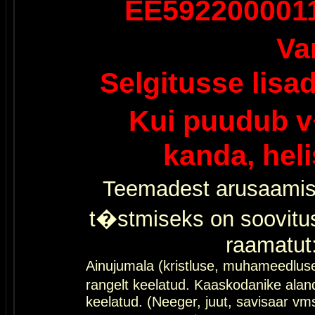
EE592200001
Va
Selgitusse lisa
Kui puudub v
kanda, hel
Teemadest arusaamis
t�stmiseks on soovitu
raamatut
Ainujumala (kristluse, muhameedlus
rangelt keelatud. Kaaskodanike al
keelatud. (Neeger, juut, savisaar vms