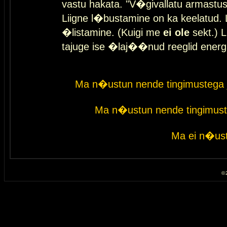
vastu hakata. "V�givallatu armastuse
Liigne l�bustamine on ka keelatud. 
�listamine. (Kuigi me
ei ole
sekt.) L
tajuge ise �laj��nud reeglid energ
Ma n�ustun nende tingimustega 
Ma n�ustun nende tingimust
Ma ei n�ust
© 