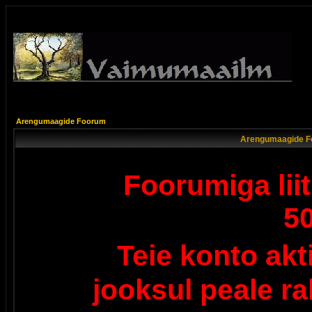
Arengumaagide Foorum
Arengumaagide F
Foorumiga lii
5
Teie konto ak
jooksul peale r