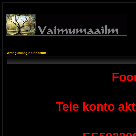
Arengumaagide Foorum
Foor
Teie konto ak