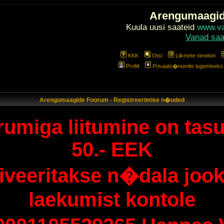
Arengumaagi
Kuula uusi saateid
www.val
Vanad saa
KKK
Otsi
Liikmete nimekiri
Profiil
Privaats�numite lugemiseks l
Arengumaagide Foorum - Registreerimise n�uded
umiga liitumine on tasu
50.- EEK
tiveeritakse n�dala jook
laekumist kontole