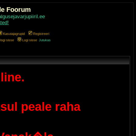
de Foorum
gusejavarjupiiril.ee
ted!
Kasutajagrupid
Registreeri
ogi sisse
Logi sisse
Jutukas
line.
sul peale raha