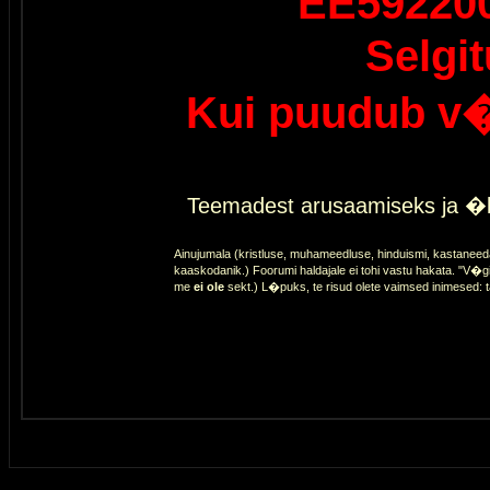
EE59220
Selgi
Kui puudub v�
Teemadest arusaamiseks ja �l
Ainujumala (kristluse, muhameedluse, hinduismi, kastaneed
kaaskodanik.) Foorumi haldajale ei tohi vastu hakata. "V�gi
me
ei ole
sekt.) L�puks, te risud olete vaimsed inimesed: 