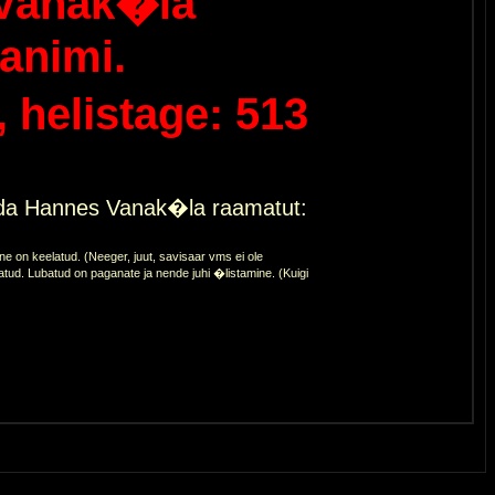
Vanak�la
animi.
helistage: 513
eda Hannes Vanak�la raamatut:
 on keelatud. (Neeger, juut, savisaar vms ei ole
atud. Lubatud on paganate ja nende juhi �listamine. (Kuigi