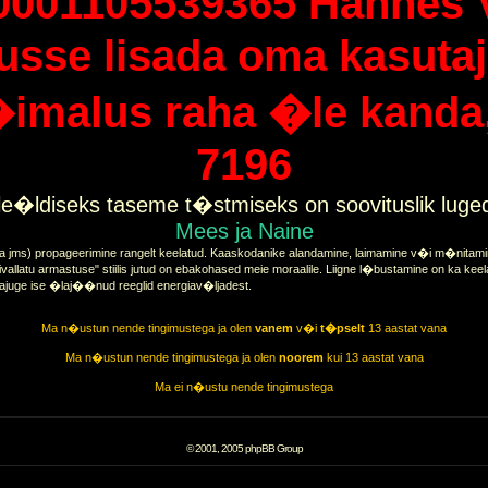
0001105539365 Hannes 
tusse lisada oma kasutaj
imalus raha �le kanda, 
7196
e�ldiseks taseme t�stmiseks on soovituslik lug
Mees ja Naine
a jms) propageerimine rangelt keelatud. Kaaskodanike alandamine, laimamine v�i m�nitamine
vallatu armastuse" stiilis jutud on ebakohased meie moraalile. Liigne l�bustamine on ka keel
tajuge ise �laj��nud reeglid energiav�ljadest.
Ma n�ustun nende tingimustega ja olen
vanem
v�i
t�pselt
13 aastat vana
Ma n�ustun nende tingimustega ja olen
noorem
kui 13 aastat vana
Ma ei n�ustu nende tingimustega
© 2001, 2005 phpBB Group