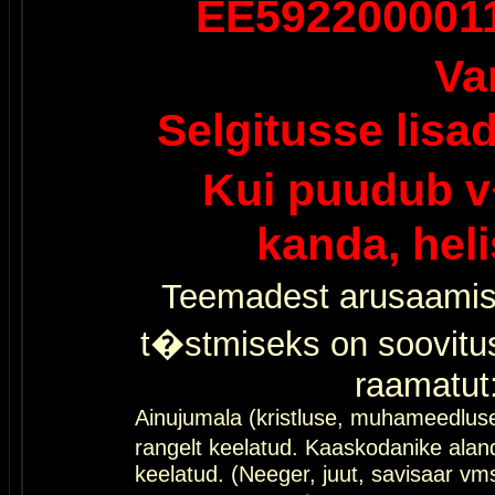
EE592200001
Va
Selgitusse lisa
Kui puudub v
kanda, hel
Teemadest arusaamis
t�stmiseks on soovitu
raamatut
Ainujumala (kristluse, muhameedlus
rangelt keelatud. Kaaskodanike al
keelatud. (Neeger, juut, savisaar vms