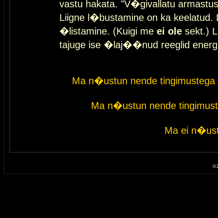
vastu hakata. "V�givallatu armastuse
Liigne l�bustamine on ka keelatud. 
�listamine. (Kuigi me
ei ole
sekt.) L
tajuge ise �laj��nud reeglid energ
Ma n�ustun nende tingimustega 
Ma n�ustun nende tingimust
Ma ei n�ust
© 