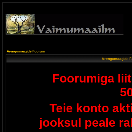
Arengumaagide Foorum
Arengumaagide F
Foorumiga lii
5
Teie konto ak
jooksul peale r