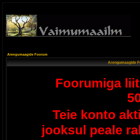
Arengumaagide Foorum
Arengumaagide F
Foorumiga lii
5
Teie konto ak
jooksul peale r