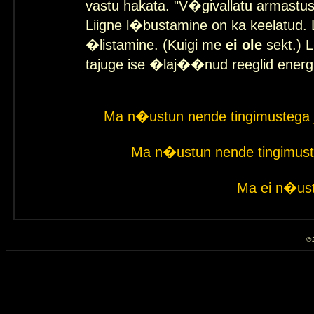
vastu hakata. "V�givallatu armastuse
Liigne l�bustamine on ka keelatud. 
�listamine. (Kuigi me
ei ole
sekt.) L
tajuge ise �laj��nud reeglid energ
Ma n�ustun nende tingimustega 
Ma n�ustun nende tingimust
Ma ei n�ust
© 