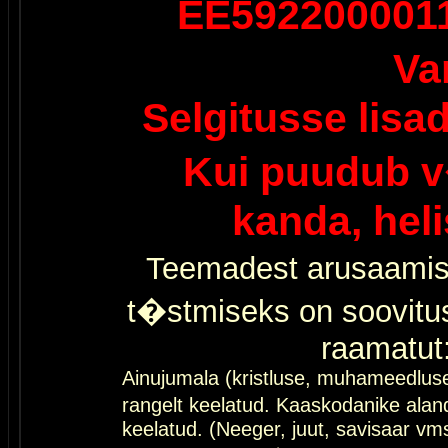
EE592200001
Va
Selgitusse lisa
Kui puudub v
kanda, hel
Teemadest arusaamis
t�stmiseks on soovitu
raamatut
Ainujumala (kristluse, muhameedlus
rangelt keelatud. Kaaskodanike al
keelatud. (Neeger, juut, savisaar vms