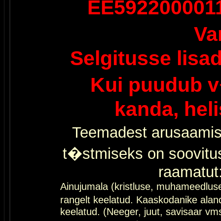
EE592200001
Va
Selgitusse lisa
Kui puudub v
kanda, hel
Teemadest arusaamis
t�stmiseks on soovitu
raamatut
Ainujumala (kristluse, muhameedlus
rangelt keelatud. Kaaskodanike al
keelatud. (Neeger, juut, savisaar vms