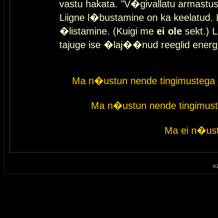
vastu hakata. "V�givallatu armastuse
Liigne l�bustamine on ka keelatud. 
�listamine. (Kuigi me
ei ole
sekt.) L
tajuge ise �laj��nud reeglid energ
Ma n�ustun nende tingimustega 
Ma n�ustun nende tingimust
Ma ei n�ust
© 