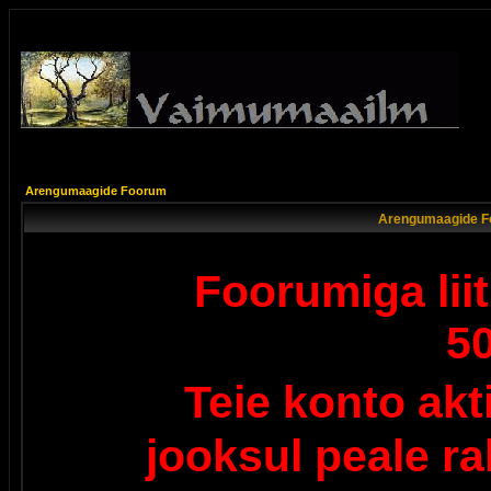
Arengumaagide Foorum
Arengumaagide F
Foorumiga lii
5
Teie konto ak
jooksul peale r