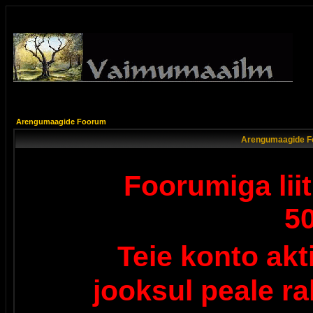
Arengumaagide Foorum
Arengumaagide F
Foorumiga lii
5
Teie konto ak
jooksul peale r