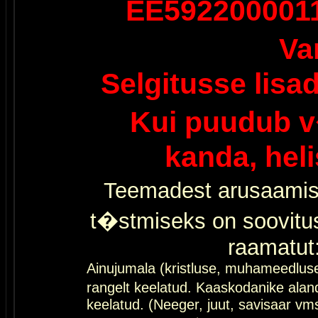
EE592200001
Va
Selgitusse lisa
Kui puudub v
kanda, hel
Teemadest arusaamis
t�stmiseks on soovitu
raamatut
Ainujumala (kristluse, muhameedlus
rangelt keelatud. Kaaskodanike al
keelatud. (Neeger, juut, savisaar vms