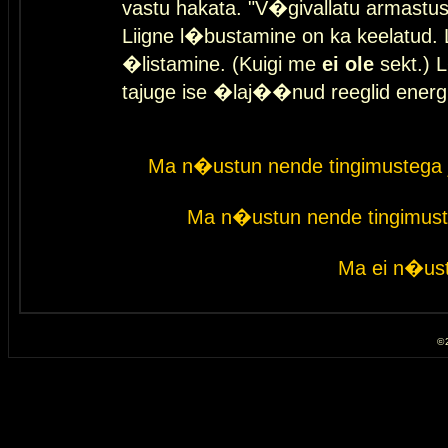
vastu hakata. "V�givallatu armastuse
Liigne l�bustamine on ka keelatud. 
�listamine. (Kuigi me
ei ole
sekt.) L
tajuge ise �laj��nud reeglid energ
Ma n�ustun nende tingimustega 
Ma n�ustun nende tingimust
Ma ei n�ust
© 