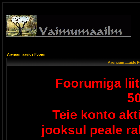
Arengumaagide Foorum
Arengumaagide F
Foorumiga lii
5
Teie konto ak
jooksul peale r