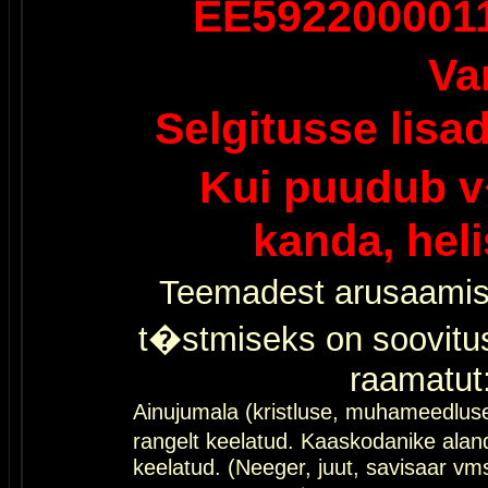
EE592200001
Va
Selgitusse lisa
Kui puudub v
kanda, hel
Teemadest arusaamis
t�stmiseks on soovitu
raamatut
Ainujumala (kristluse, muhameedlus
rangelt keelatud. Kaaskodanike al
keelatud. (Neeger, juut, savisaar vms