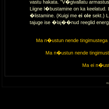
vastu hakata. "V�givallatu armastuse
Liigne l�bustamine on ka keelatud. 
�listamine. (Kuigi me
ei ole
sekt.) L
tajuge ise �laj��nud reeglid energ
Ma n�ustun nende tingimustega 
Ma n�ustun nende tingimust
Ma ei n�ust
© 