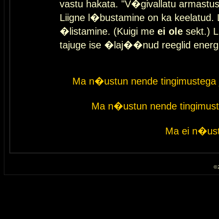
vastu hakata. "V�givallatu armastuse
Liigne l�bustamine on ka keelatud. 
�listamine. (Kuigi me
ei ole
sekt.) L
tajuge ise �laj��nud reeglid energ
Ma n�ustun nende tingimustega 
Ma n�ustun nende tingimust
Ma ei n�ust
© 