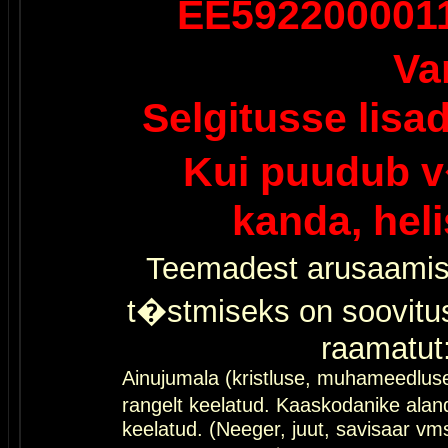
EE592200001
Va
Selgitusse lisa
Kui puudub v
kanda, hel
Teemadest arusaamis
t�stmiseks on soovitu
raamatut
Ainujumala (kristluse, muhameedlus
rangelt keelatud. Kaaskodanike al
keelatud. (Neeger, juut, savisaar vms