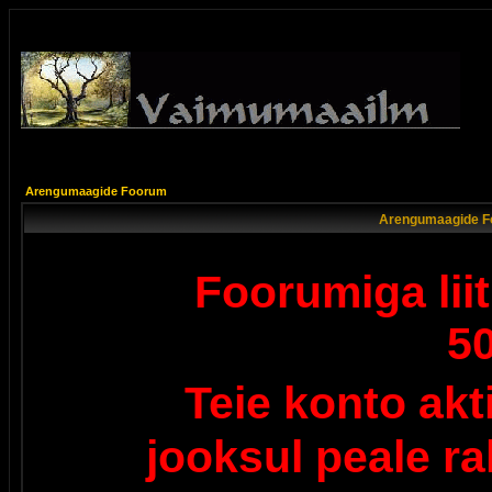
Arengumaagide Foorum
Arengumaagide F
Foorumiga lii
5
Teie konto ak
jooksul peale r