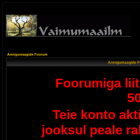
Arengumaagide Foorum
Arengumaagide F
Foorumiga lii
5
Teie konto ak
jooksul peale r