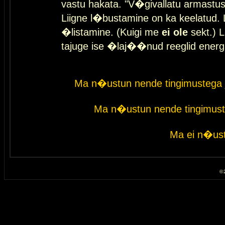
vastu hakata. "V�givallatu armastuse
Liigne l�bustamine on ka keelatud. 
�listamine. (Kuigi me
ei ole
sekt.) L
tajuge ise �laj��nud reeglid energ
Ma n�ustun nende tingimustega 
Ma n�ustun nende tingimust
Ma ei n�ust
© 