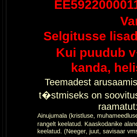
EE592200001
Va
Selgitusse lisa
Kui puudub v
kanda, hel
Teemadest arusaamis
t�stmiseks on soovitu
raamatut
Ainujumala (kristluse, muhameedlus
rangelt keelatud. Kaaskodanike al
keelatud. (Neeger, juut, savisaar vms