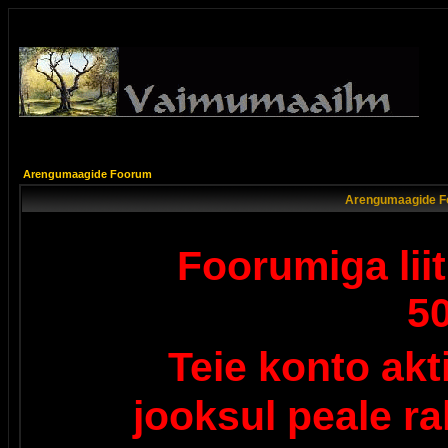
Arengumaagide Foorum
Arengumaagide F
Foorumiga lii
5
Teie konto ak
jooksul peale r