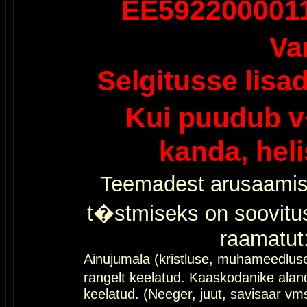
EE592200001
Va
Selgitusse lisa
Kui puudub v
kanda, hel
Teemadest arusaamis
t�stmiseks on soovitu
raamatut
Ainujumala (kristluse, muhameedlus
rangelt keelatud. Kaaskodanike al
keelatud. (Neeger, juut, savisaar vms