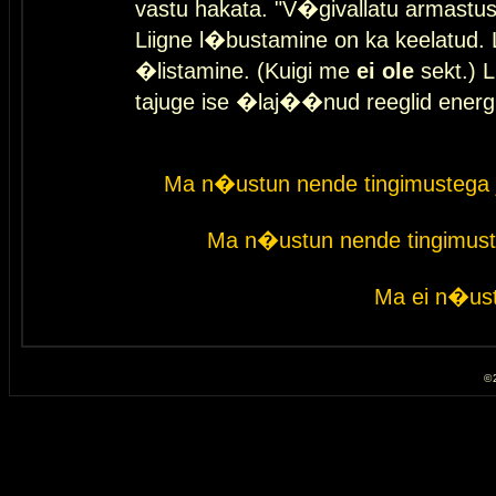
vastu hakata. "V�givallatu armastuse
Liigne l�bustamine on ka keelatud. 
�listamine. (Kuigi me
ei ole
sekt.) L
tajuge ise �laj��nud reeglid energ
Ma n�ustun nende tingimustega 
Ma n�ustun nende tingimust
Ma ei n�ust
© 