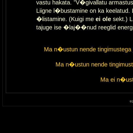
vastu hakata. "V�givallatu armastuse
Liigne l�bustamine on ka keelatud. 
�listamine. (Kuigi me
ei ole
sekt.) L
tajuge ise �laj��nud reeglid energ
Ma n�ustun nende tingimustega 
Ma n�ustun nende tingimust
Ma ei n�ust
© 