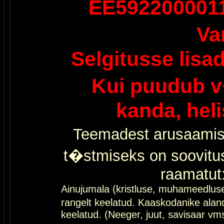
EE592200001
Va
Selgitusse lisa
Kui puudub v
kanda, hel
Teemadest arusaamis
t�stmiseks on soovitu
raamatut
Ainujumala (kristluse, muhameedlus
rangelt keelatud. Kaaskodanike al
keelatud. (Neeger, juut, savisaar vms