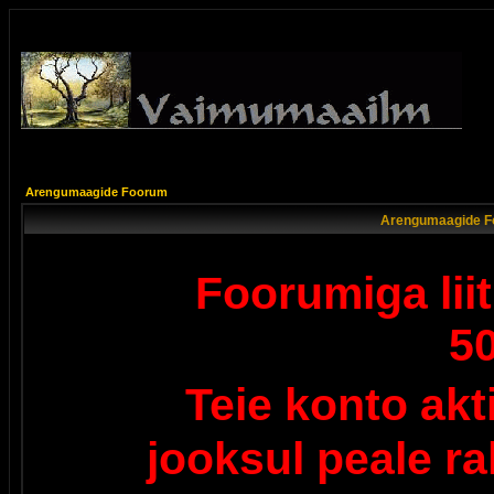
Arengumaagide Foorum
Arengumaagide F
Foorumiga lii
5
Teie konto ak
jooksul peale r