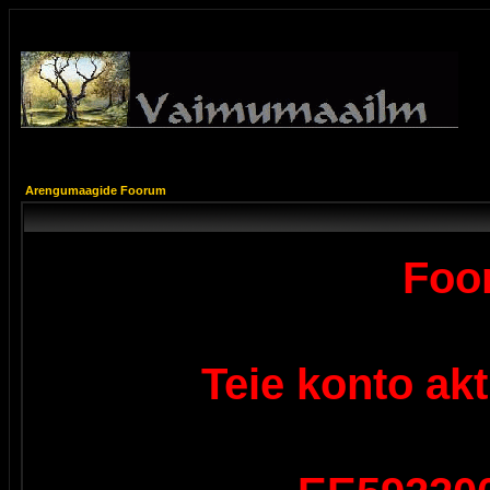
Arengumaagide Foorum
Foor
Teie konto ak