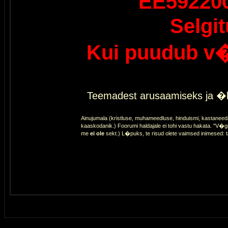
EE59220
Selgi
Kui puudub v�
Teemadest arusaamiseks ja �l
Ainujumala (kristluse, muhameedluse, hinduismi, kastaneed
kaaskodanik.) Foorumi haldajale ei tohi vastu hakata. "V�gi
me
ei ole
sekt.) L�puks, te risud olete vaimsed inimesed: 