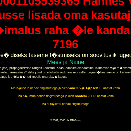
0001105539365 Hannes 
tusse lisada oma kasutaj
imalus raha �le kanda, 
7196
e�ldiseks taseme t�stmiseks on soovituslik lug
Mees ja Naine
a jms) propageerimine rangelt keelatud. Kaaskodanike alandamine, laimamine v�i m�nitamine
vallatu armastuse" stiilis jutud on ebakohased meie moraalile. Liigne l�bustamine on ka keel
tajuge ise �laj��nud reeglid energiav�ljadest.
Ma n�ustun nende tingimustega ja olen
vanem
v�i
t�pselt
13 aastat vana
Ma n�ustun nende tingimustega ja olen
noorem
kui 13 aastat vana
Ma ei n�ustu nende tingimustega
© 2001, 2005 phpBB Group