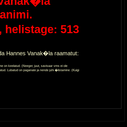
Vanak�la
animi.
helistage: 513
eda Hannes Vanak�la raamatut:
 on keelatud. (Neeger, juut, savisaar vms ei ole
atud. Lubatud on paganate ja nende juhi �listamine. (Kuigi