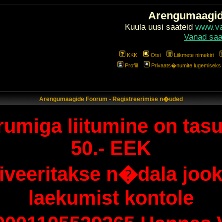
Arengumaagi
Kuula uusi saateid
www.val
Vanad saa
KKK
Otsi
Liikmete nimekiri
Profiil
Privaats�numite lugemiseks l
Arengumaagide Foorum - Registreerimise n�uded
umiga liitumine on tasu
50.- EEK
tiveeritakse n�dala jook
laekumist kontole