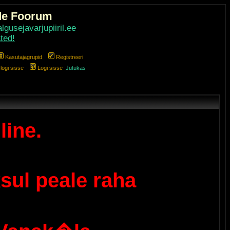
de Foorum
gusejavarjupiiril.ee
ted!
Kasutajagrupid
Registreeri
ogi sisse
Logi sisse
Jutukas
line.
sul peale raha