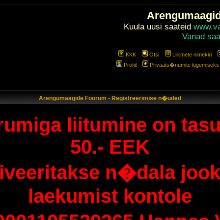
Arengumaagi
Kuula uusi saateid
www.val
Vanad saa
KKK
Otsi
Liikmete nimekiri
Profiil
Privaats�numite lugemiseks l
Arengumaagide Foorum - Registreerimise n�uded
umiga liitumine on tasu
50.- EEK
tiveeritakse n�dala jook
laekumist kontole