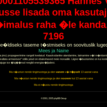
0001105539365 Hannes 
tusse lisada oma kasutaj
imalus raha �le kanda, 
7196
e�ldiseks taseme t�stmiseks on soovituslik lug
Mees ja Naine
a jms) propageerimine rangelt keelatud. Kaaskodanike alandamine, laimamine v�i m�nitamine
vallatu armastuse" stiilis jutud on ebakohased meie moraalile. Liigne l�bustamine on ka keel
tajuge ise �laj��nud reeglid energiav�ljadest.
Ma n�ustun nende tingimustega ja olen
vanem
v�i
t�pselt
13 aastat vana
Ma n�ustun nende tingimustega ja olen
noorem
kui 13 aastat vana
Ma ei n�ustu nende tingimustega
© 2001, 2005 phpBB Group