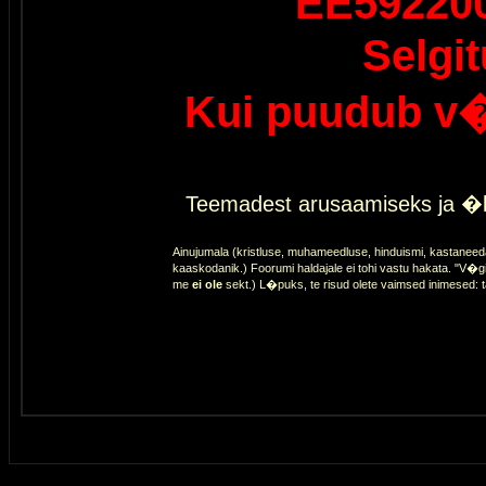
EE59220
Selgi
Kui puudub v�
Teemadest arusaamiseks ja �l
Ainujumala (kristluse, muhameedluse, hinduismi, kastaneed
kaaskodanik.) Foorumi haldajale ei tohi vastu hakata. "V�gi
me
ei ole
sekt.) L�puks, te risud olete vaimsed inimesed: 