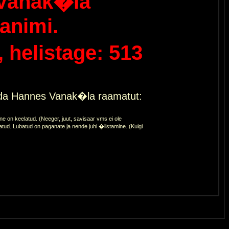
Vanak�la
animi.
helistage: 513
eda Hannes Vanak�la raamatut:
 on keelatud. (Neeger, juut, savisaar vms ei ole
atud. Lubatud on paganate ja nende juhi �listamine. (Kuigi