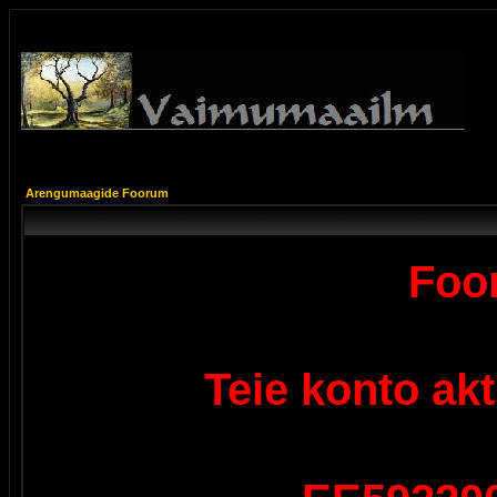
Arengumaagide Foorum
Foor
Teie konto ak