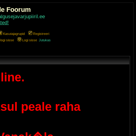
de Foorum
gusejavarjupiiril.ee
ted!
Kasutajagrupid
Registreeri
ogi sisse
Logi sisse
Jutukas
line.
sul peale raha