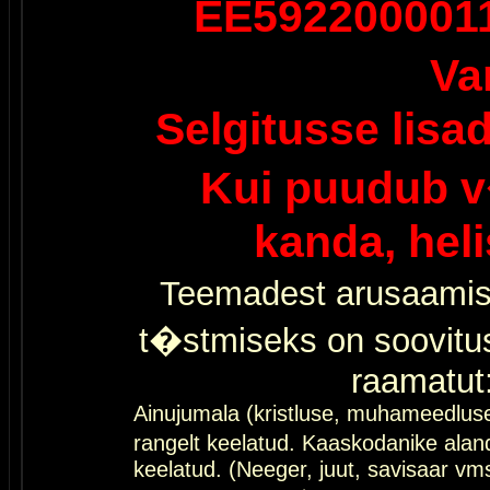
EE592200001
Va
Selgitusse lisa
Kui puudub v
kanda, hel
Teemadest arusaamis
t�stmiseks on soovitu
raamatut
Ainujumala (kristluse, muhameedlus
rangelt keelatud. Kaaskodanike al
keelatud. (Neeger, juut, savisaar vms