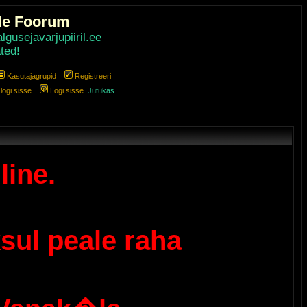
de Foorum
gusejavarjupiiril.ee
ted!
Kasutajagrupid
Registreeri
ogi sisse
Logi sisse
Jutukas
line.
sul peale raha