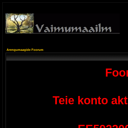
Arengumaagide Foorum
Foor
Teie konto ak