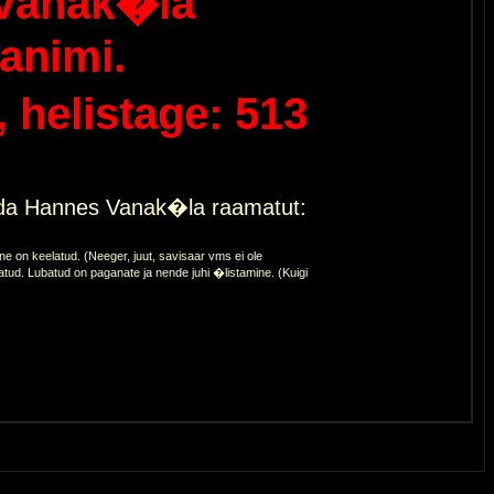
Vanak�la
animi.
helistage: 513
eda Hannes Vanak�la raamatut:
 on keelatud. (Neeger, juut, savisaar vms ei ole
atud. Lubatud on paganate ja nende juhi �listamine. (Kuigi