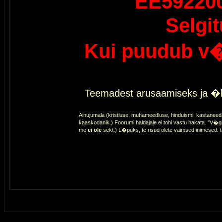
EE59220
Selgi
Kui puudub v�
Teemadest arusaamiseks ja �l
Ainujumala (kristluse, muhameedluse, hinduismi, kastaneed
kaaskodanik.) Foorumi haldajale ei tohi vastu hakata. "V�gi
me
ei ole
sekt.) L�puks, te risud olete vaimsed inimesed: 