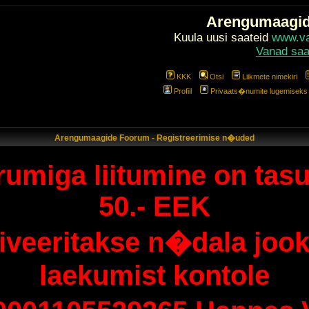
Arengumaagi
Kuula uusi saateid
www.val
Vanad saa
KKK
Otsi
Liikmete nimekiri
Profiil
Privaats�numite lugemiseks l
Arengumaagide Foorum - Registreerimise n�uded
umiga liitumine on tasu
50.- EEK
tiveeritakse n�dala jook
laekumist kontole