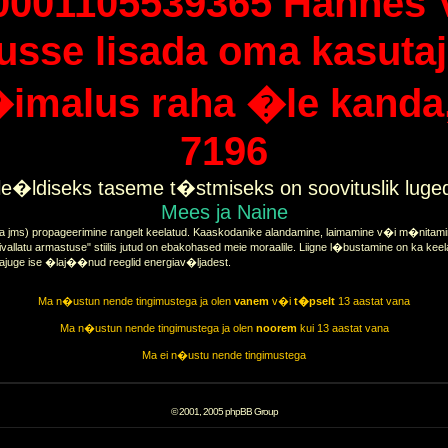
0001105539365 Hannes 
tusse lisada oma kasutaj
imalus raha �le kanda, 
7196
e�ldiseks taseme t�stmiseks on soovituslik lug
Mees ja Naine
a jms) propageerimine rangelt keelatud. Kaaskodanike alandamine, laimamine v�i m�nitamine
vallatu armastuse" stiilis jutud on ebakohased meie moraalile. Liigne l�bustamine on ka keel
tajuge ise �laj��nud reeglid energiav�ljadest.
Ma n�ustun nende tingimustega ja olen
vanem
v�i
t�pselt
13 aastat vana
Ma n�ustun nende tingimustega ja olen
noorem
kui 13 aastat vana
Ma ei n�ustu nende tingimustega
© 2001, 2005 phpBB Group