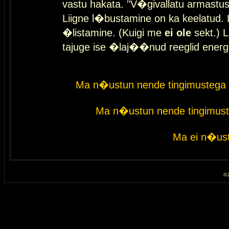
vastu hakata. "V�givallatu armastuse
Liigne l�bustamine on ka keelatud. 
�listamine. (Kuigi me
ei ole
sekt.) L
tajuge ise �laj��nud reeglid energ
Ma n�ustun nende tingimustega 
Ma n�ustun nende tingimust
Ma ei n�ust
© 