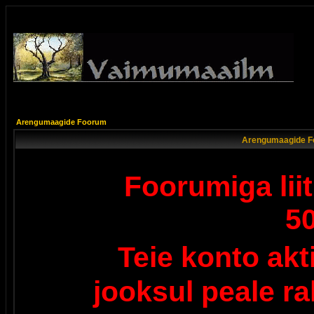
Arengumaagide Foorum
Arengumaagide F
Foorumiga lii
5
Teie konto ak
jooksul peale r