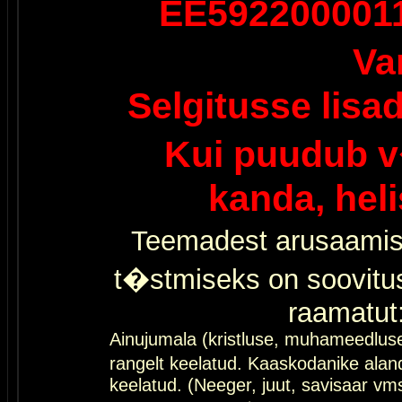
EE592200001
Va
Selgitusse lisa
Kui puudub v
kanda, hel
Teemadest arusaamis
t�stmiseks on soovitu
raamatut
Ainujumala (kristluse, muhameedlus
rangelt keelatud. Kaaskodanike al
keelatud. (Neeger, juut, savisaar vms