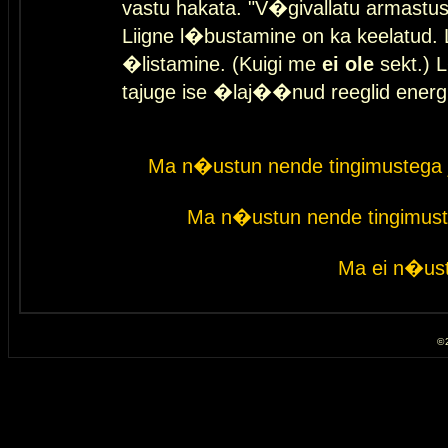
vastu hakata. "V�givallatu armastuse
Liigne l�bustamine on ka keelatud. 
�listamine. (Kuigi me
ei ole
sekt.) L
tajuge ise �laj��nud reeglid energ
Ma n�ustun nende tingimustega 
Ma n�ustun nende tingimust
Ma ei n�ust
© 