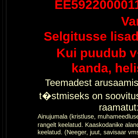
EE592200001
Va
Selgitusse lisa
Kui puudub v
kanda, hel
Teemadest arusaamis
t�stmiseks on soovitu
raamatut
Ainujumala (kristluse, muhameedlus
rangelt keelatud. Kaaskodanike al
keelatud. (Neeger, juut, savisaar vms