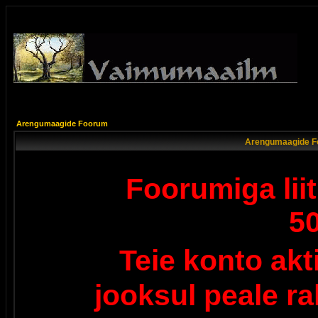
Arengumaagide Foorum
Arengumaagide F
Foorumiga lii
5
Teie konto ak
jooksul peale r