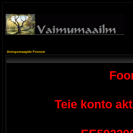
Arengumaagide Foorum
Foor
Teie konto ak