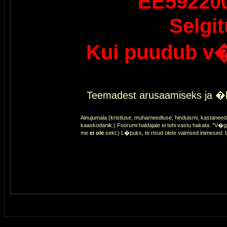
EE59220
Selgi
Kui puudub v�
Teemadest arusaamiseks ja �l
Ainujumala (kristluse, muhameedluse, hinduismi, kastaneed
kaaskodanik.) Foorumi haldajale ei tohi vastu hakata. "V�gi
me
ei ole
sekt.) L�puks, te risud olete vaimsed inimesed: 