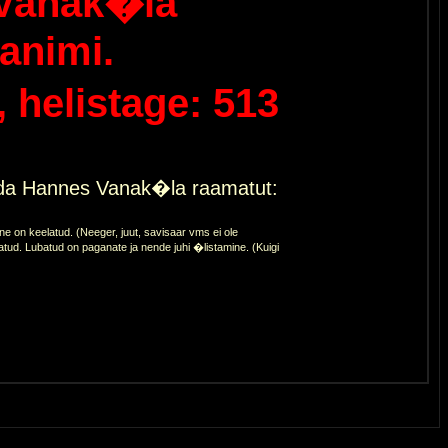
Vanak�la
animi.
helistage: 513
eda Hannes Vanak�la raamatut:
 on keelatud. (Neeger, juut, savisaar vms ei ole
atud. Lubatud on paganate ja nende juhi �listamine. (Kuigi