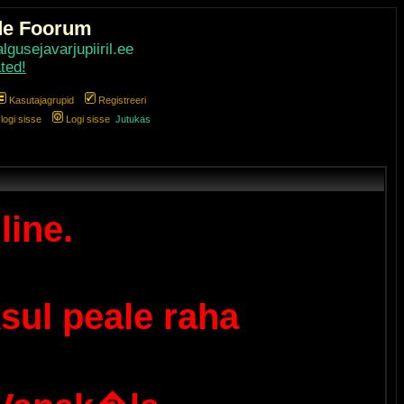
de Foorum
gusejavarjupiiril.ee
ted!
Kasutajagrupid
Registreeri
ogi sisse
Logi sisse
Jutukas
line.
sul peale raha