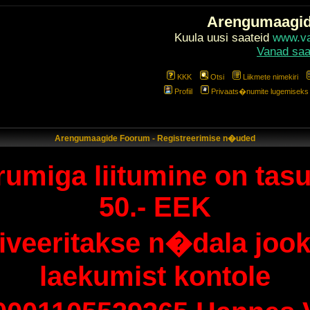
Arengumaagi
Kuula uusi saateid
www.val
Vanad saa
KKK
Otsi
Liikmete nimekiri
Profiil
Privaats�numite lugemiseks l
Arengumaagide Foorum - Registreerimise n�uded
umiga liitumine on tasu
50.- EEK
tiveeritakse n�dala jook
laekumist kontole