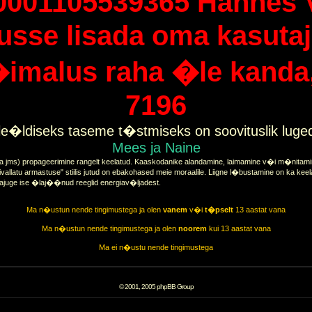
0001105539365 Hannes 
tusse lisada oma kasutaj
imalus raha �le kanda, 
7196
e�ldiseks taseme t�stmiseks on soovituslik lug
Mees ja Naine
a jms) propageerimine rangelt keelatud. Kaaskodanike alandamine, laimamine v�i m�nitamine
vallatu armastuse" stiilis jutud on ebakohased meie moraalile. Liigne l�bustamine on ka keel
tajuge ise �laj��nud reeglid energiav�ljadest.
Ma n�ustun nende tingimustega ja olen
vanem
v�i
t�pselt
13 aastat vana
Ma n�ustun nende tingimustega ja olen
noorem
kui 13 aastat vana
Ma ei n�ustu nende tingimustega
© 2001, 2005 phpBB Group