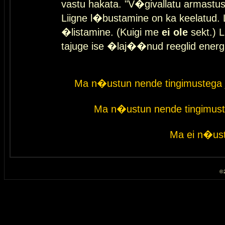
vastu hakata. "V�givallatu armastuse
Liigne l�bustamine on ka keelatud. 
�listamine. (Kuigi me
ei ole
sekt.) L
tajuge ise �laj��nud reeglid energ
Ma n�ustun nende tingimustega 
Ma n�ustun nende tingimust
Ma ei n�ust
© 