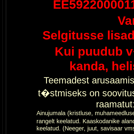
EE592200001
Va
Selgitusse lisa
Kui puudub v
kanda, hel
Teemadest arusaamis
t�stmiseks on soovitu
raamatut
Ainujumala (kristluse, muhameedlus
rangelt keelatud. Kaaskodanike al
keelatud. (Neeger, juut, savisaar vms