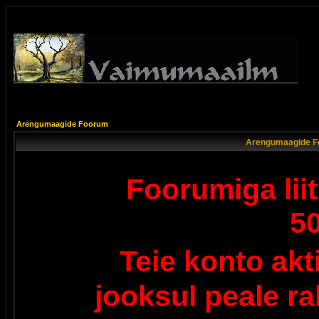
Arengumaagide Foorum
Arengumaagide F
Foorumiga lii
5
Teie konto ak
jooksul peale r