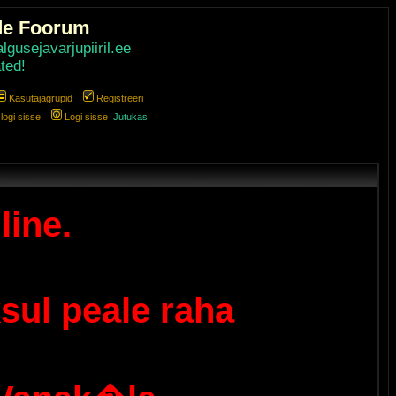
de Foorum
gusejavarjupiiril.ee
ted!
Kasutajagrupid
Registreeri
ogi sisse
Logi sisse
Jutukas
line.
sul peale raha