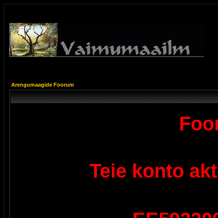
Arengumaagide Foorum
Foor
Teie konto ak