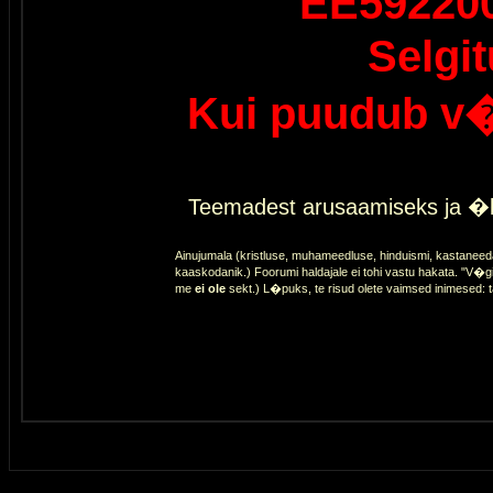
EE59220
Selgi
Kui puudub v�
Teemadest arusaamiseks ja �l
Ainujumala (kristluse, muhameedluse, hinduismi, kastaneed
kaaskodanik.) Foorumi haldajale ei tohi vastu hakata. "V�gi
me
ei ole
sekt.) L�puks, te risud olete vaimsed inimesed: 