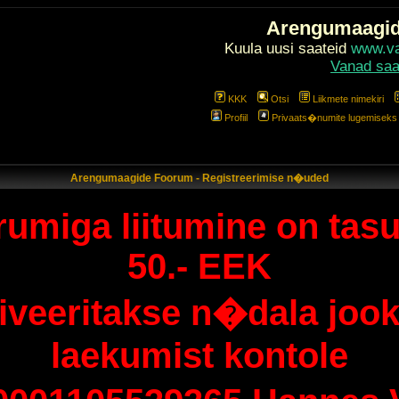
Arengumaagi
Kuula uusi saateid
www.val
Vanad saa
KKK
Otsi
Liikmete nimekiri
Profiil
Privaats�numite lugemiseks l
Arengumaagide Foorum - Registreerimise n�uded
umiga liitumine on tasu
50.- EEK
tiveeritakse n�dala jook
laekumist kontole