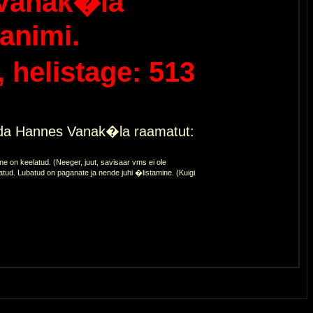
Vanak�la
animi.
helistage: 513
eda Hannes Vanak�la raamatut:
 on keelatud. (Neeger, juut, savisaar vms ei ole
atud. Lubatud on paganate ja nende juhi �listamine. (Kuigi