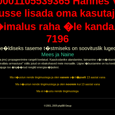
0001105539365 Hannes 
tusse lisada oma kasutaj
imalus raha �le kanda, 
7196
e�ldiseks taseme t�stmiseks on soovituslik lug
Mees ja Naine
a jms) propageerimine rangelt keelatud. Kaaskodanike alandamine, laimamine v�i m�nitamine
vallatu armastuse" stiilis jutud on ebakohased meie moraalile. Liigne l�bustamine on ka keel
tajuge ise �laj��nud reeglid energiav�ljadest.
Ma n�ustun nende tingimustega ja olen
vanem
v�i
t�pselt
13 aastat vana
Ma n�ustun nende tingimustega ja olen
noorem
kui 13 aastat vana
Ma ei n�ustu nende tingimustega
© 2001, 2005 phpBB Group