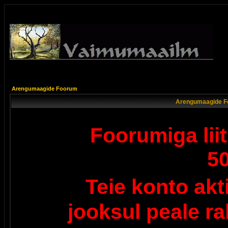
Arengumaagide Foorum
Arengumaagide F
Foorumiga lii
5
Teie konto ak
jooksul peale r