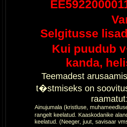
EE592200001
Va
Selgitusse lisa
Kui puudub v
kanda, hel
Teemadest arusaamis
t�stmiseks on soovitu
raamatut
Ainujumala (kristluse, muhameedlus
rangelt keelatud. Kaaskodanike al
keelatud. (Neeger, juut, savisaar vms