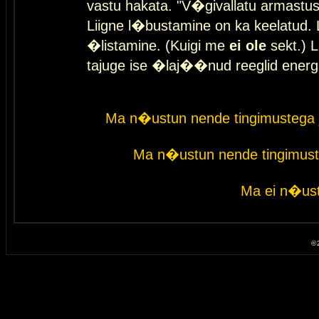
vastu hakata. "V�givallatu armastuse
Liigne l�bustamine on ka keelatud. 
�listamine. (Kuigi me
ei ole
sekt.) L
tajuge ise �laj��nud reeglid energ
Ma n�ustun nende tingimustega 
Ma n�ustun nende tingimust
Ma ei n�ust
© 