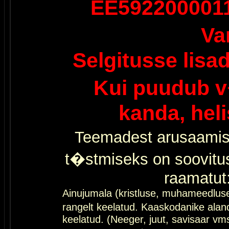
EE592200001
Va
Selgitusse lisa
Kui puudub v
kanda, hel
Teemadest arusaamis
t�stmiseks on soovitu
raamatut
Ainujumala (kristluse, muhameedlus
rangelt keelatud. Kaaskodanike al
keelatud. (Neeger, juut, savisaar vms