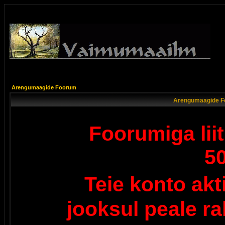
Arengumaagide Foorum
Arengumaagide F
Foorumiga lii
5
Teie konto ak
jooksul peale r