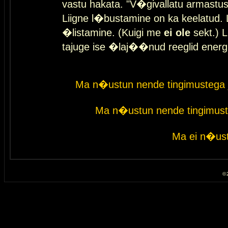
vastu hakata. "V�givallatu armastuse
Liigne l�bustamine on ka keelatud. 
�listamine. (Kuigi me
ei ole
sekt.) L
tajuge ise �laj��nud reeglid energ
Ma n�ustun nende tingimustega 
Ma n�ustun nende tingimust
Ma ei n�ust
© 