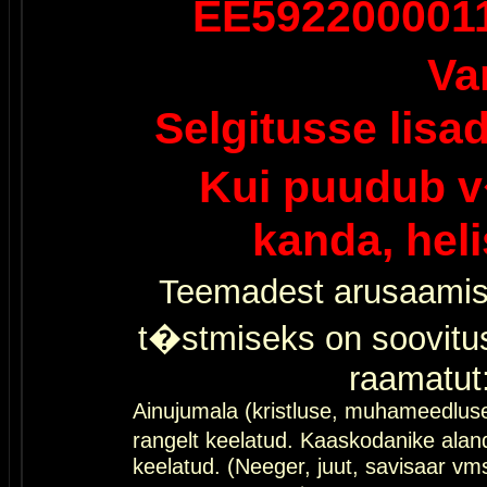
EE592200001
Va
Selgitusse lisa
Kui puudub v
kanda, hel
Teemadest arusaamis
t�stmiseks on soovitu
raamatut
Ainujumala (kristluse, muhameedlus
rangelt keelatud. Kaaskodanike al
keelatud. (Neeger, juut, savisaar vms