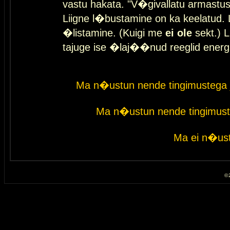
vastu hakata. "V�givallatu armastuse
Liigne l�bustamine on ka keelatud. 
�listamine. (Kuigi me
ei ole
sekt.) L
tajuge ise �laj��nud reeglid energ
Ma n�ustun nende tingimustega 
Ma n�ustun nende tingimust
Ma ei n�ust
© 