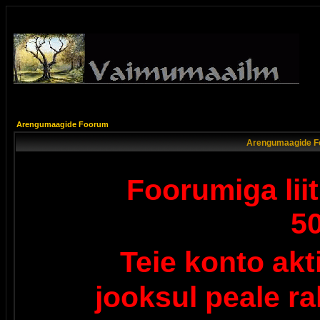
Arengumaagide Foorum
Arengumaagide F
Foorumiga lii
5
Teie konto ak
jooksul peale r