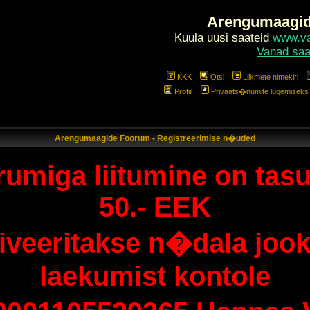
Arengumaagi
Kuula uusi saateid
www.val
Vanad saa
KKK
Otsi
Liikmete nimekiri
Profiil
Privaats�numite lugemiseks l
Arengumaagide Foorum - Registreerimise n�uded
umiga liitumine on tasu
50.- EEK
tiveeritakse n�dala jook
laekumist kontole