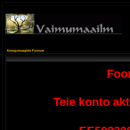
Arengumaagide Foorum
Foor
Teie konto ak