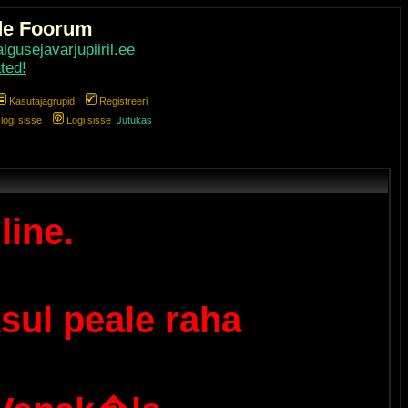
de Foorum
gusejavarjupiiril.ee
ted!
Kasutajagrupid
Registreeri
ogi sisse
Logi sisse
Jutukas
line.
sul peale raha