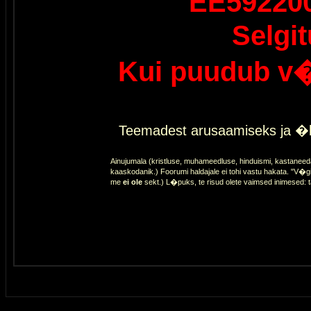
EE59220
Selgi
Kui puudub v�
Teemadest arusaamiseks ja �l
Ainujumala (kristluse, muhameedluse, hinduismi, kastaneed
kaaskodanik.) Foorumi haldajale ei tohi vastu hakata. "V�gi
me
ei ole
sekt.) L�puks, te risud olete vaimsed inimesed: 