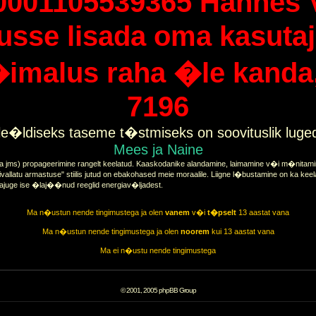
0001105539365 Hannes 
tusse lisada oma kasutaj
imalus raha �le kanda, 
7196
e�ldiseks taseme t�stmiseks on soovituslik lug
Mees ja Naine
a jms) propageerimine rangelt keelatud. Kaaskodanike alandamine, laimamine v�i m�nitamine
vallatu armastuse" stiilis jutud on ebakohased meie moraalile. Liigne l�bustamine on ka keel
tajuge ise �laj��nud reeglid energiav�ljadest.
Ma n�ustun nende tingimustega ja olen
vanem
v�i
t�pselt
13 aastat vana
Ma n�ustun nende tingimustega ja olen
noorem
kui 13 aastat vana
Ma ei n�ustu nende tingimustega
© 2001, 2005 phpBB Group