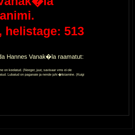
Vanak�la
animi.
helistage: 513
eda Hannes Vanak�la raamatut:
 on keelatud. (Neeger, juut, savisaar vms ei ole
atud. Lubatud on paganate ja nende juhi �listamine. (Kuigi