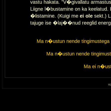
vastu hakata. "V�givallatu armastuse
Liigne l�bustamine on ka keelatud. 
�listamine. (Kuigi me
ei ole
sekt.) L
tajuge ise �laj��nud reeglid energ
Ma n�ustun nende tingimustega 
Ma n�ustun nende tingimust
Ma ei n�ust
© 