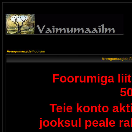
Arengumaagide Foorum
Arengumaagide F
Foorumiga lii
5
Teie konto ak
jooksul peale r