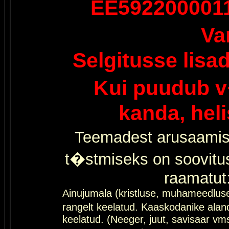
EE592200001
Va
Selgitusse lisa
Kui puudub v
kanda, hel
Teemadest arusaamis
t�stmiseks on soovitu
raamatut
Ainujumala (kristluse, muhameedlus
rangelt keelatud. Kaaskodanike al
keelatud. (Neeger, juut, savisaar vms