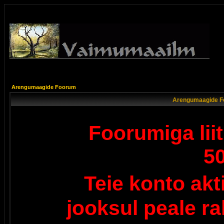
Arengumaagide Foorum
Arengumaagide F
Foorumiga lii
5
Teie konto ak
jooksul peale r