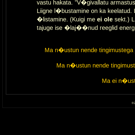
vastu hakata. "V�givallatu armastuse
Liigne l�bustamine on ka keelatud. 
�listamine. (Kuigi me
ei ole
sekt.) L
tajuge ise �laj��nud reeglid energ
Ma n�ustun nende tingimustega 
Ma n�ustun nende tingimust
Ma ei n�ust
© 