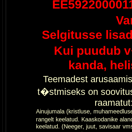
EE592200001
Va
Selgitusse lisa
Kui puudub v
kanda, hel
Teemadest arusaamis
t�stmiseks on soovitu
raamatut
Ainujumala (kristluse, muhameedlus
rangelt keelatud. Kaaskodanike al
keelatud. (Neeger, juut, savisaar vms