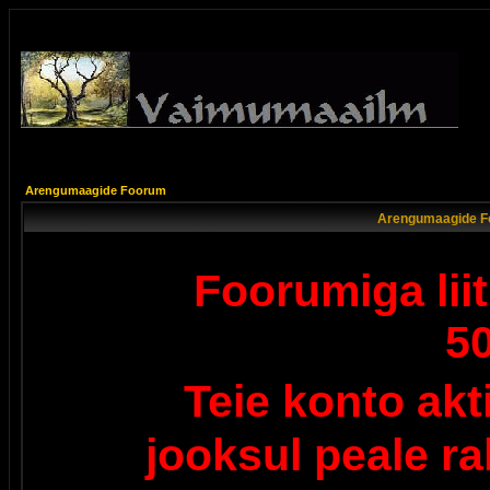
Arengumaagide Foorum
Arengumaagide F
Foorumiga lii
5
Teie konto ak
jooksul peale r