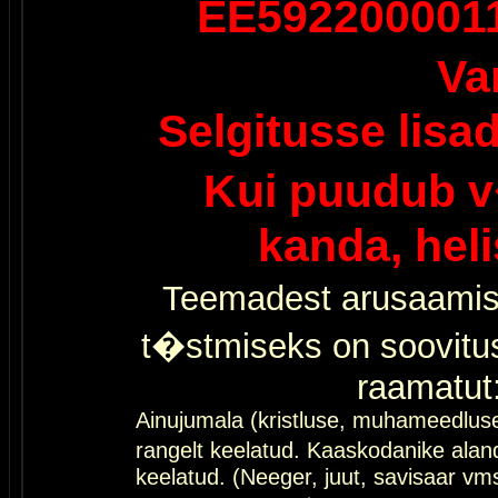
EE592200001
Va
Selgitusse lisa
Kui puudub v
kanda, hel
Teemadest arusaamis
t�stmiseks on soovitu
raamatut
Ainujumala (kristluse, muhameedlus
rangelt keelatud. Kaaskodanike al
keelatud. (Neeger, juut, savisaar vms