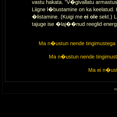
vastu hakata. "V�givallatu armastuse
Liigne l�bustamine on ka keelatud. 
�listamine. (Kuigi me
ei ole
sekt.) L
tajuge ise �laj��nud reeglid energ
Ma n�ustun nende tingimustega 
Ma n�ustun nende tingimust
Ma ei n�ust
© 