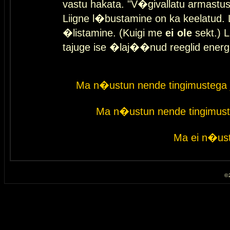
vastu hakata. "V�givallatu armastuse
Liigne l�bustamine on ka keelatud. 
�listamine. (Kuigi me
ei ole
sekt.) L
tajuge ise �laj��nud reeglid energ
Ma n�ustun nende tingimustega 
Ma n�ustun nende tingimust
Ma ei n�ust
© 