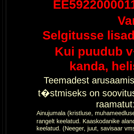
EE592200001
Va
Selgitusse lisa
Kui puudub v
kanda, hel
Teemadest arusaamis
t�stmiseks on soovitu
raamatut
Ainujumala (kristluse, muhameedlus
rangelt keelatud. Kaaskodanike al
keelatud. (Neeger, juut, savisaar vms