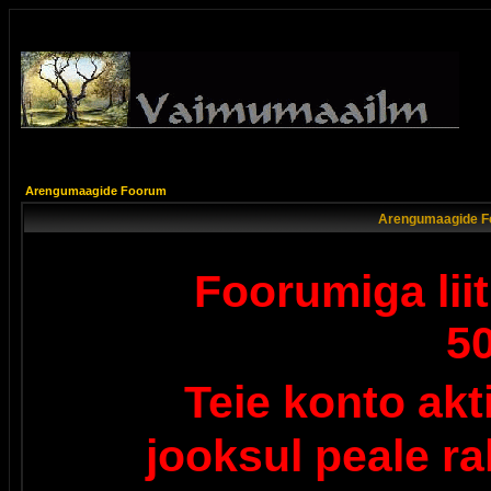
Arengumaagide Foorum
Arengumaagide F
Foorumiga lii
5
Teie konto ak
jooksul peale r