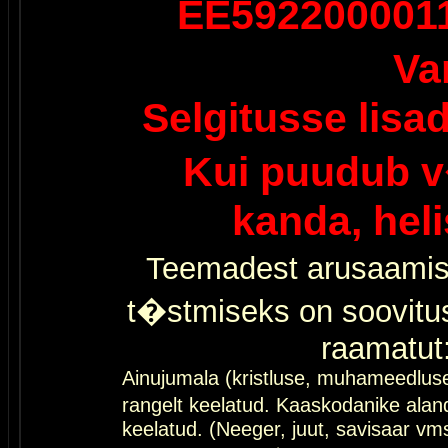
EE592200001
Va
Selgitusse lisa
Kui puudub v
kanda, hel
Teemadest arusaamis
t�stmiseks on soovitu
raamatut
Ainujumala (kristluse, muhameedlus
rangelt keelatud. Kaaskodanike al
keelatud. (Neeger, juut, savisaar vms