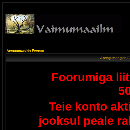
Arengumaagide Foorum
Arengumaagide F
Foorumiga lii
5
Teie konto ak
jooksul peale r