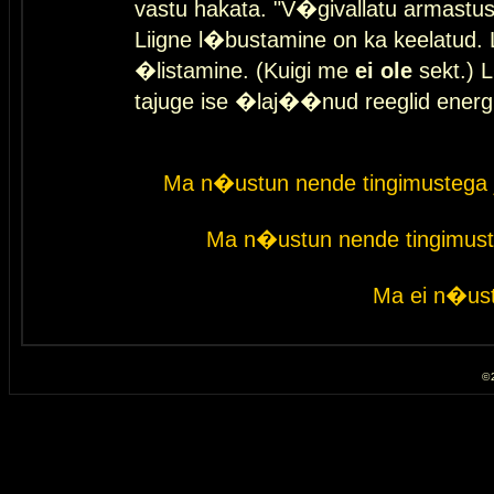
vastu hakata. "V�givallatu armastuse
Liigne l�bustamine on ka keelatud. 
�listamine. (Kuigi me
ei ole
sekt.) L
tajuge ise �laj��nud reeglid energ
Ma n�ustun nende tingimustega 
Ma n�ustun nende tingimust
Ma ei n�ust
© 