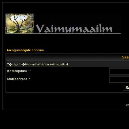
Arengumaagide Foorum
Saad
T�rniga * t�histatud lahtrid on kohustuslikud.
Kasutajanimi: *
Mailiaadress: *
© 