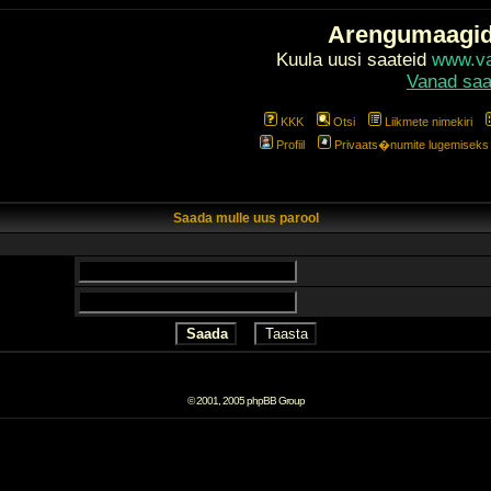
Arengumaagi
Kuula uusi saateid
www.val
Vanad saa
KKK
Otsi
Liikmete nimekiri
Profiil
Privaats�numite lugemiseks l
Saada mulle uus parool
© 2001, 2005 phpBB Group