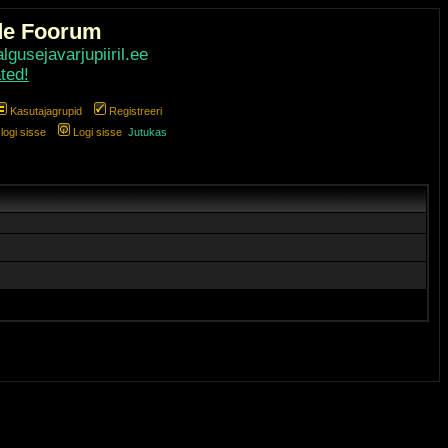
de Foorum
gusejavarjupiiril.ee
ted!
Kasutajagrupid
Registreeri
ogi sisse
Logi sisse
Jutukas