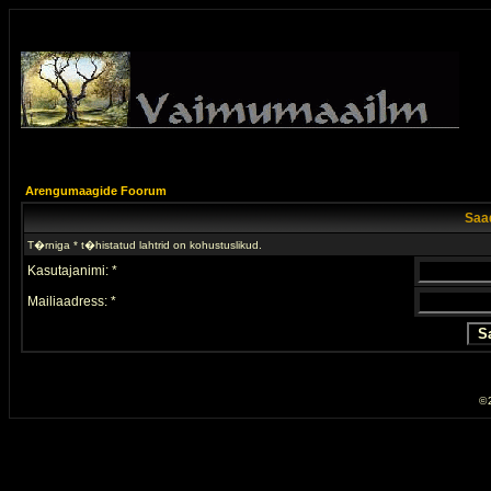
Arengumaagide Foorum
Saad
T�rniga * t�histatud lahtrid on kohustuslikud.
Kasutajanimi: *
Mailiaadress: *
© 