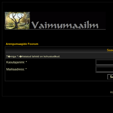
Arengumaagide Foorum
Saad
T�rniga * t�histatud lahtrid on kohustuslikud.
Kasutajanimi: *
Mailiaadress: *
© 