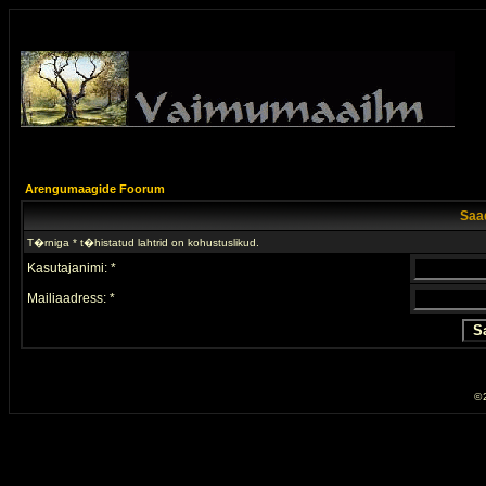
Arengumaagide Foorum
Saad
T�rniga * t�histatud lahtrid on kohustuslikud.
Kasutajanimi: *
Mailiaadress: *
© 