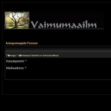
Arengumaagide Foorum
T�rniga * t�histatud lahtrid on kohustuslikud.
Kasutajanimi: *
Mailiaadress: *