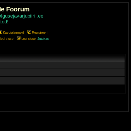
de Foorum
gusejavarjupiiril.ee
ted!
Kasutajagrupid
Registreeri
ogi sisse
Logi sisse
Jutukas