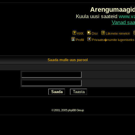
Arengumaagi
Kuula uusi saateid
www.val
Vanad saa
KKK
Otsi
Liikmete nimekiri
Profiil
Privaats�numite lugemiseks l
Saada mulle uus parool
© 2001, 2005 phpBB Group