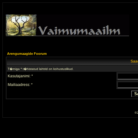
Arengumaagide Foorum
Saad
T�rniga * t�histatud lahtrid on kohustuslikud.
Kasutajanimi: *
Mailiaadress: *
© 