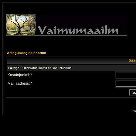
Arengumaagide Foorum
Saad
T�rniga * t�histatud lahtrid on kohustuslikud.
Kasutajanimi: *
Mailiaadress: *
© 