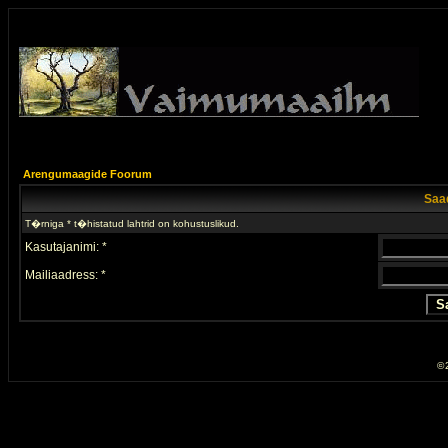
Arengumaagide Foorum
Saad
T�rniga * t�histatud lahtrid on kohustuslikud.
Kasutajanimi: *
Mailiaadress: *
© 