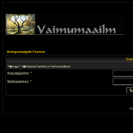
Arengumaagide Foorum
Saad
T�rniga * t�histatud lahtrid on kohustuslikud.
Kasutajanimi: *
Mailiaadress: *
© 