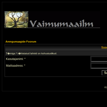
Arengumaagide Foorum
Saad
T�rniga * t�histatud lahtrid on kohustuslikud.
Kasutajanimi: *
Mailiaadress: *
© 