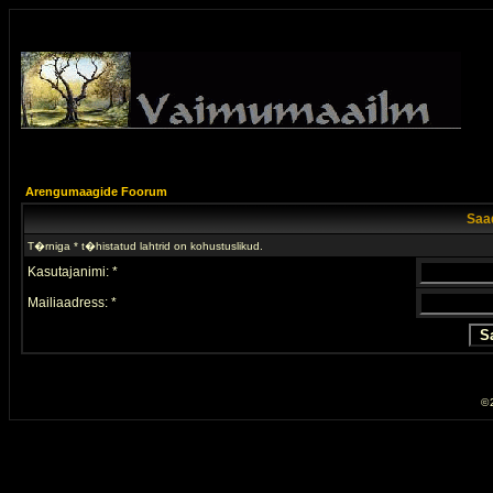
Arengumaagide Foorum
Saad
T�rniga * t�histatud lahtrid on kohustuslikud.
Kasutajanimi: *
Mailiaadress: *
© 