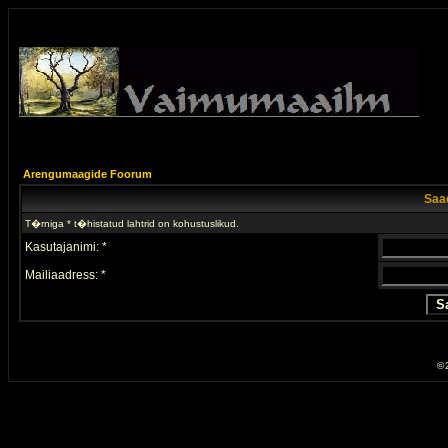
Arengumaagide Foorum
Saad
T�rniga * t�histatud lahtrid on kohustuslikud.
Kasutajanimi: *
Mailiaadress: *
© 