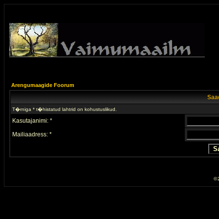
Arengumaagide Foorum
Saad
T�rniga * t�histatud lahtrid on kohustuslikud.
Kasutajanimi: *
Mailiaadress: *
© 