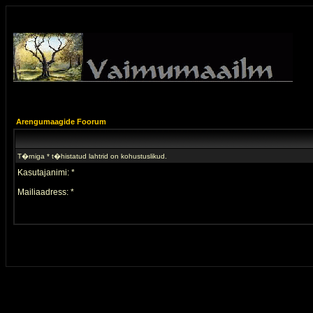
Arengumaagide Foorum
T�rniga * t�histatud lahtrid on kohustuslikud.
Kasutajanimi: *
Mailiaadress: *