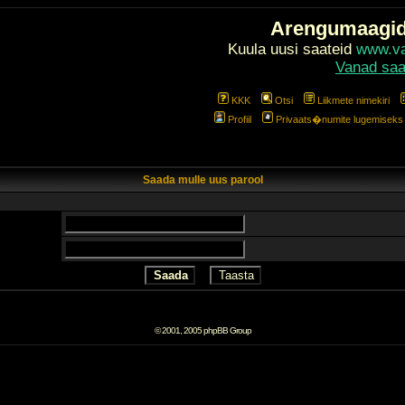
Arengumaagi
Kuula uusi saateid
www.val
Vanad saa
KKK
Otsi
Liikmete nimekiri
Profiil
Privaats�numite lugemiseks l
Saada mulle uus parool
© 2001, 2005 phpBB Group