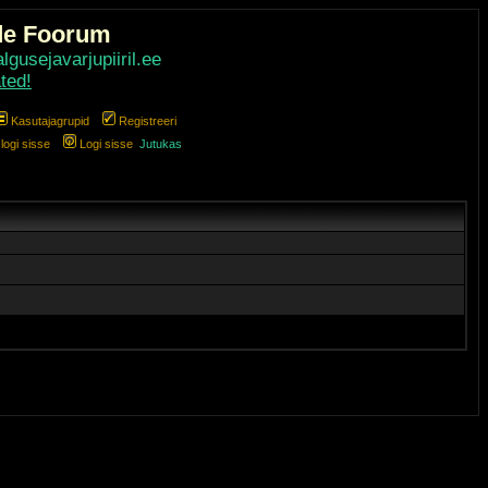
de Foorum
gusejavarjupiiril.ee
ted!
Kasutajagrupid
Registreeri
ogi sisse
Logi sisse
Jutukas