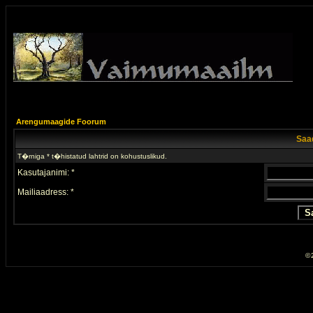
Arengumaagide Foorum
Saad
T�rniga * t�histatud lahtrid on kohustuslikud.
Kasutajanimi: *
Mailiaadress: *
© 