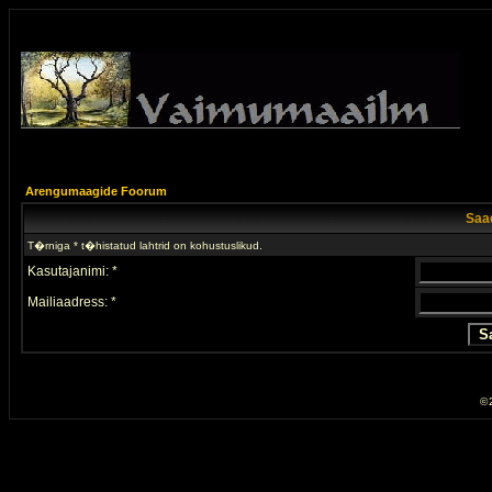
Arengumaagide Foorum
Saad
T�rniga * t�histatud lahtrid on kohustuslikud.
Kasutajanimi: *
Mailiaadress: *
© 