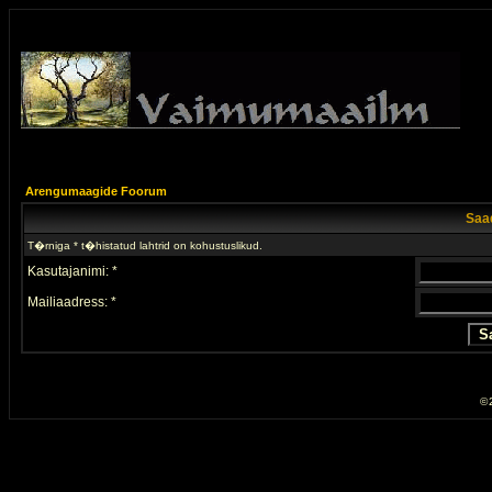
Arengumaagide Foorum
Saad
T�rniga * t�histatud lahtrid on kohustuslikud.
Kasutajanimi: *
Mailiaadress: *
© 