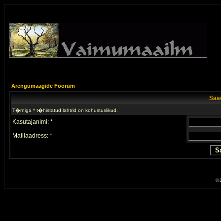
Arengumaagide Foorum
Saad
T�rniga * t�histatud lahtrid on kohustuslikud.
Kasutajanimi: *
Mailiaadress: *
© 