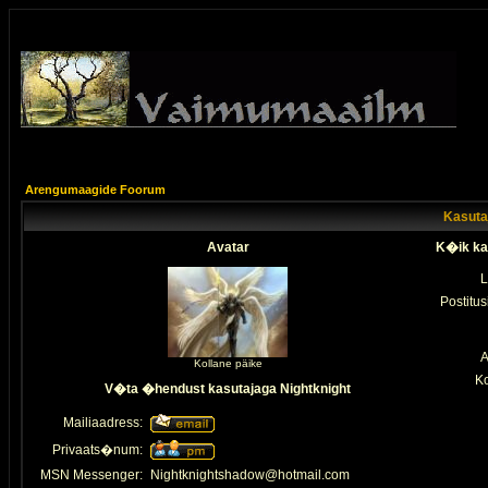
Arengumaagide Foorum
Kasutaj
Avatar
K�ik kas
L
Postitus
A
Kollane päike
K
V�ta �hendust kasutajaga Nightknight
Mailiaadress:
Privaats�num:
MSN Messenger:
Nightknightshadow@hotmail.com