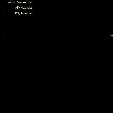
Yahoo Messenger:
AIM Aadress:
ICQ Number:
© 